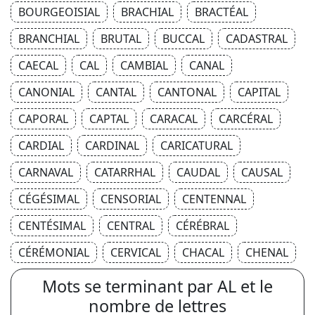
BOURGEOISIAL
BRACHIAL
BRACTÉAL
BRANCHIAL
BRUTAL
BUCCAL
CADASTRAL
CAECAL
CAL
CAMBIAL
CANAL
CANONIAL
CANTAL
CANTONAL
CAPITAL
CAPORAL
CAPTAL
CARACAL
CARCÉRAL
CARDIAL
CARDINAL
CARICATURAL
CARNAVAL
CATARRHAL
CAUDAL
CAUSAL
CÉGÉSIMAL
CENSORIAL
CENTENNAL
CENTÉSIMAL
CENTRAL
CÉRÉBRAL
CÉRÉMONIAL
CERVICAL
CHACAL
CHENAL
Mots se terminant par AL et le
nombre de lettres