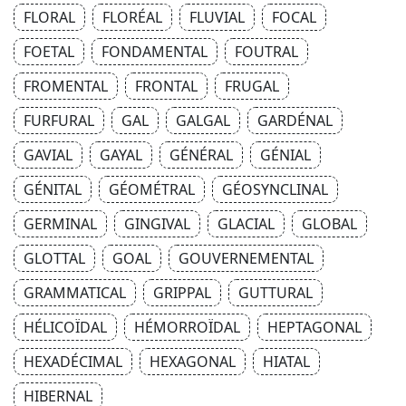
FLORAL
FLORÉAL
FLUVIAL
FOCAL
FOETAL
FONDAMENTAL
FOUTRAL
FROMENTAL
FRONTAL
FRUGAL
FURFURAL
GAL
GALGAL
GARDÉNAL
GAVIAL
GAYAL
GÉNÉRAL
GÉNIAL
GÉNITAL
GÉOMÉTRAL
GÉOSYNCLINAL
GERMINAL
GINGIVAL
GLACIAL
GLOBAL
GLOTTAL
GOAL
GOUVERNEMENTAL
GRAMMATICAL
GRIPPAL
GUTTURAL
HÉLICOÏDAL
HÉMORROÏDAL
HEPTAGONAL
HEXADÉCIMAL
HEXAGONAL
HIATAL
HIBERNAL