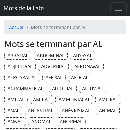
Mots de la liste
Accueil
Mots se terminant par AL
Mots se terminant par AL
ABBATIAL
ABDOMINAL
ABYSSAL
ADJECTIVAL
ADVERBIAL
AÉRONAVAL
AÉROSPATIAL
AFFIXAL
AFOCAL
AGRAMMATICAL
ALLODIAL
ALLUVIAL
AMICAL
AMIRAL
AMMONIACAL
AMORAL
ANAL
ANCESTRAL
ANÉVRISMAL
ANIMAL
ANNAL
ANOMAL
ANORMAL