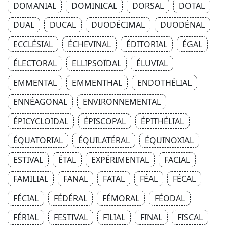
DOMANIAL
DOMINICAL
DORSAL
DOTAL
DUAL
DUCAL
DUODÉCIMAL
DUODÉNAL
ECCLÉSIAL
ÉCHEVINAL
ÉDITORIAL
ÉGAL
ÉLECTORAL
ELLIPSOÏDAL
ÉLUVIAL
EMMENTAL
EMMENTHAL
ENDOTHÉLIAL
ENNÉAGONAL
ENVIRONNEMENTAL
ÉPICYCLOÏDAL
ÉPISCOPAL
ÉPITHÉLIAL
ÉQUATORIAL
ÉQUILATÉRAL
ÉQUINOXIAL
ESTIVAL
ÉTAL
EXPÉRIMENTAL
FACIAL
FAMILIAL
FANAL
FATAL
FÉAL
FÉCAL
FÉCIAL
FÉDÉRAL
FÉMORAL
FÉODAL
FÉRIAL
FESTIVAL
FILIAL
FINAL
FISCAL