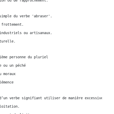
ion ou de rapprochement.
simple du verbe 'abraser'.
 frottement.
industriels ou artisanaux.
turelle.
ième personne du pluriel
e ou un péché
u moraux
lémence
d’un verbe signifiant utiliser de manière excessive ou i
loitation.