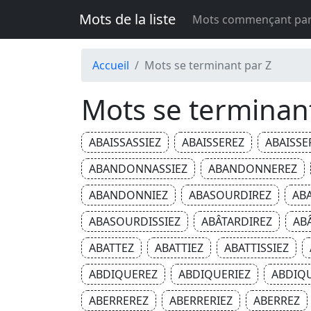
Mots de la liste
Mots commençant pa
Accueil
Mots se terminant par Z
Mots se terminan
ABAISSASSIEZ
ABAISSEREZ
ABAISSE
ABANDONNASSIEZ
ABANDONNEREZ
ABANDONNIEZ
ABASOURDIREZ
AB
ABASOURDISSIEZ
ABÂTARDIREZ
AB
ABATTEZ
ABATTIEZ
ABATTISSIEZ
ABDIQUEREZ
ABDIQUERIEZ
ABDIQ
ABERREREZ
ABERRERIEZ
ABERREZ