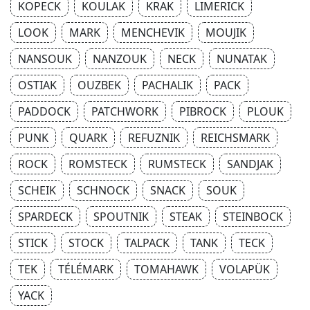
KOPECK
KOULAK
KRAK
LIMERICK
LOOK
MARK
MENCHEVIK
MOUJIK
NANSOUK
NANZOUK
NECK
NUNATAK
OSTIAK
OUZBEK
PACHALIK
PACK
PADDOCK
PATCHWORK
PIBROCK
PLOUK
PUNK
QUARK
REFUZNIK
REICHSMARK
ROCK
ROMSTECK
RUMSTECK
SANDJAK
SCHEIK
SCHNOCK
SNACK
SOUK
SPARDECK
SPOUTNIK
STEAK
STEINBOCK
STICK
STOCK
TALPACK
TANK
TECK
TEK
TÉLÉMARK
TOMAHAWK
VOLAPÜK
YACK