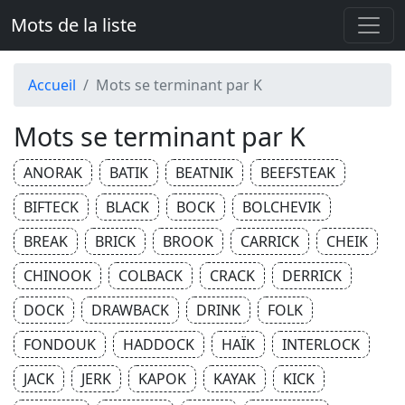
Mots de la liste
Accueil
Mots se terminant par K
Mots se terminant par K
ANORAK
BATIK
BEATNIK
BEEFSTEAK
BIFTECK
BLACK
BOCK
BOLCHEVIK
BREAK
BRICK
BROOK
CARRICK
CHEIK
CHINOOK
COLBACK
CRACK
DERRICK
DOCK
DRAWBACK
DRINK
FOLK
FONDOUK
HADDOCK
HAÏK
INTERLOCK
JACK
JERK
KAPOK
KAYAK
KICK