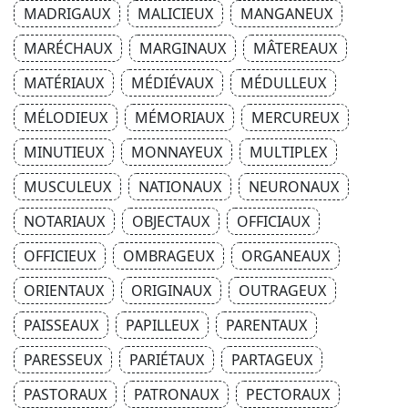
MADRIGAUX
MALICIEUX
MANGANEUX
MARÉCHAUX
MARGINAUX
MÂTEREAUX
MATÉRIAUX
MÉDIÉVAUX
MÉDULLEUX
MÉLODIEUX
MÉMORIAUX
MERCUREUX
MINUTIEUX
MONNAYEUX
MULTIPLEX
MUSCULEUX
NATIONAUX
NEURONAUX
NOTARIAUX
OBJECTAUX
OFFICIAUX
OFFICIEUX
OMBRAGEUX
ORGANEAUX
ORIENTAUX
ORIGINAUX
OUTRAGEUX
PAISSEAUX
PAPILLEUX
PARENTAUX
PARESSEUX
PARIÉTAUX
PARTAGEUX
PASTORAUX
PATRONAUX
PECTORAUX