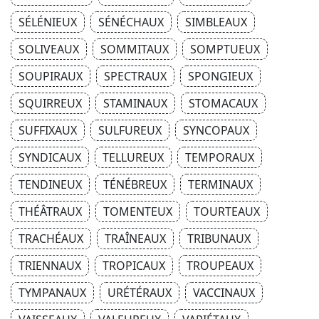
SÉLÉNIEUX
SÉNÉCHAUX
SIMBLEAUX
SOLIVEAUX
SOMMITAUX
SOMPTUEUX
SOUPIRAUX
SPECTRAUX
SPONGIEUX
SQUIRREUX
STAMINAUX
STOMACAUX
SUFFIXAUX
SULFUREUX
SYNCOPAUX
SYNDICAUX
TELLUREUX
TEMPORAUX
TENDINEUX
TÉNÉBREUX
TERMINAUX
THÉÂTRAUX
TOMENTEUX
TOURTEAUX
TRACHÉAUX
TRAÎNEAUX
TRIBUNAUX
TRIENNAUX
TROPICAUX
TROUPEAUX
TYMPANAUX
URÉTÉRAUX
VACCINAUX