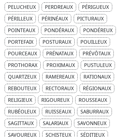
PELUCHEUX
PERDREAUX
PÉRIGUEUX
PÉRILLEUX
PÉRINÉAUX
PICTURAUX
POINTEAUX
PONDÉRAUX
PONDÉREUX
PORTEFAIX
POSTURAUX
POUILLEUX
POURCEAUX
PRÉNATAUX
PRÉVÔTAUX
PROTHORAX
PROXIMAUX
PUSTULEUX
QUARTZEUX
RAMEREAUX
RATIONAUX
REBOUTEUX
RECTORAUX
RÉGIONAUX
RELIGIEUX
RIGOUREUX
ROUSSEAUX
RUBÉOLEUX
RUISSEAUX
SABURRAUX
SAGITTAUX
SALARIAUX
SAVONNEUX
SAVOUREUX
SCHISTEUX
SÉDITIEUX