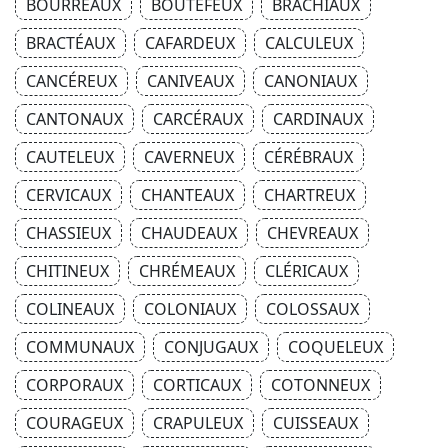
BOURREAUX
BOUTEFEUX
BRACHIAUX
BRACTÉAUX
CAFARDEUX
CALCULEUX
CANCÉREUX
CANIVEAUX
CANONIAUX
CANTONAUX
CARCÉRAUX
CARDINAUX
CAUTELEUX
CAVERNEUX
CÉRÉBRAUX
CERVICAUX
CHANTEAUX
CHARTREUX
CHASSIEUX
CHAUDEAUX
CHEVREAUX
CHITINEUX
CHRÉMEAUX
CLÉRICAUX
COLINEAUX
COLONIAUX
COLOSSAUX
COMMUNAUX
CONJUGAUX
COQUELEUX
CORPORAUX
CORTICAUX
COTONNEUX
COURAGEUX
CRAPULEUX
CUISSEAUX