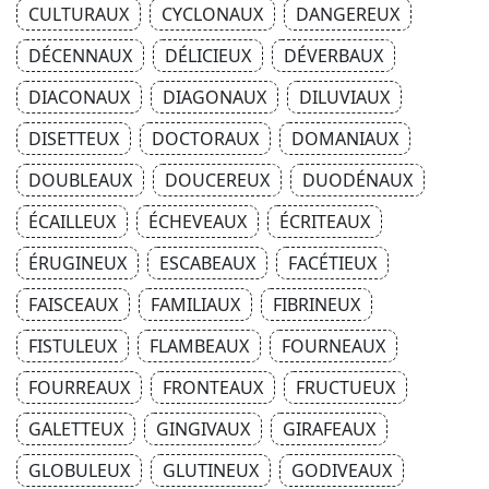
CULTURAUX
CYCLONAUX
DANGEREUX
DÉCENNAUX
DÉLICIEUX
DÉVERBAUX
DIACONAUX
DIAGONAUX
DILUVIAUX
DISETTEUX
DOCTORAUX
DOMANIAUX
DOUBLEAUX
DOUCEREUX
DUODÉNAUX
ÉCAILLEUX
ÉCHEVEAUX
ÉCRITEAUX
ÉRUGINEUX
ESCABEAUX
FACÉTIEUX
FAISCEAUX
FAMILIAUX
FIBRINEUX
FISTULEUX
FLAMBEAUX
FOURNEAUX
FOURREAUX
FRONTEAUX
FRUCTUEUX
GALETTEUX
GINGIVAUX
GIRAFEAUX
GLOBULEUX
GLUTINEUX
GODIVEAUX