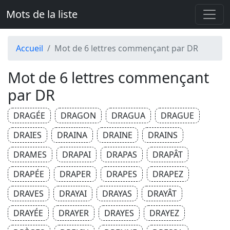
Mots de la liste
Accueil
Mot de 6 lettres commençant par DR
Mot de 6 lettres commençant
par DR
DRAGÉE
DRAGON
DRAGUA
DRAGUE
DRAIES
DRAINA
DRAINE
DRAINS
DRAMES
DRAPAI
DRAPAS
DRAPÂT
DRAPÉE
DRAPER
DRAPES
DRAPEZ
DRAVES
DRAYAI
DRAYAS
DRAYÂT
DRAYÉE
DRAYER
DRAYES
DRAYEZ