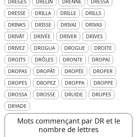
DRÈGES
DRELIN
DRENNE
DRESSA
DRESSE
DRILLA
DRILLE
DRILLS
DRINKS
DRISSE
DRIVAI
DRIVAS
DRIVÂT
DRIVÉE
DRIVER
DRIVES
DRIVEZ
DROGUA
DROGUE
DROITE
DROITS
DRÔLES
DRONTE
DROPAI
DROPAS
DROPÂT
DROPÉE
DROPER
DROPES
DROPEZ
DROPPA
DROPPE
DROSSA
DROSSE
DRUIDE
DRUPES
DRYADE
Mots commençant par DR et le
nombre de lettres