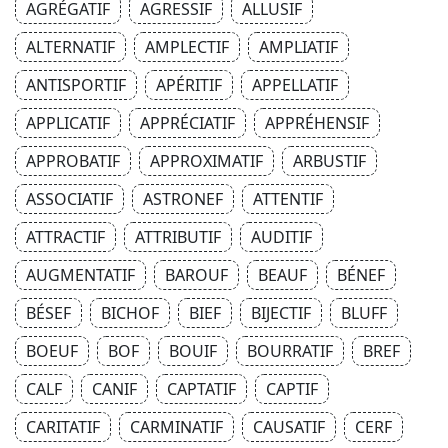
AGRÉGATIF
AGRESSIF
ALLUSIF
ALTERNATIF
AMPLECTIF
AMPLIATIF
ANTISPORTIF
APÉRITIF
APPELLATIF
APPLICATIF
APPRÉCIATIF
APPRÉHENSIF
APPROBATIF
APPROXIMATIF
ARBUSTIF
ASSOCIATIF
ASTRONEF
ATTENTIF
ATTRACTIF
ATTRIBUTIF
AUDITIF
AUGMENTATIF
BAROUF
BEAUF
BÉNEF
BÉSEF
BICHOF
BIEF
BIJECTIF
BLUFF
BOEUF
BOF
BOUIF
BOURRATIF
BREF
CALF
CANIF
CAPTATIF
CAPTIF
CARITATIF
CARMINATIF
CAUSATIF
CERF