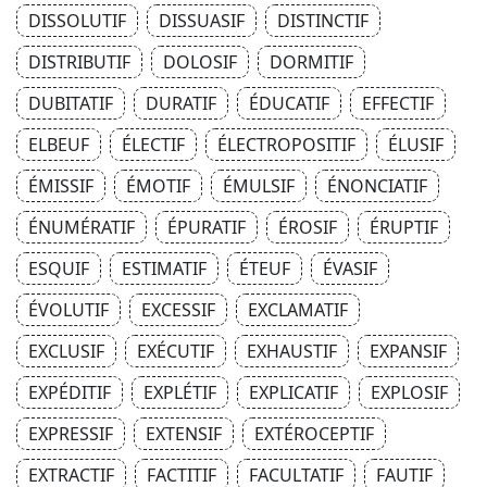
DISSOLUTIF
DISSUASIF
DISTINCTIF
DISTRIBUTIF
DOLOSIF
DORMITIF
DUBITATIF
DURATIF
ÉDUCATIF
EFFECTIF
ELBEUF
ÉLECTIF
ÉLECTROPOSITIF
ÉLUSIF
ÉMISSIF
ÉMOTIF
ÉMULSIF
ÉNONCIATIF
ÉNUMÉRATIF
ÉPURATIF
ÉROSIF
ÉRUPTIF
ESQUIF
ESTIMATIF
ÉTEUF
ÉVASIF
ÉVOLUTIF
EXCESSIF
EXCLAMATIF
EXCLUSIF
EXÉCUTIF
EXHAUSTIF
EXPANSIF
EXPÉDITIF
EXPLÉTIF
EXPLICATIF
EXPLOSIF
EXPRESSIF
EXTENSIF
EXTÉROCEPTIF
EXTRACTIF
FACTITIF
FACULTATIF
FAUTIF