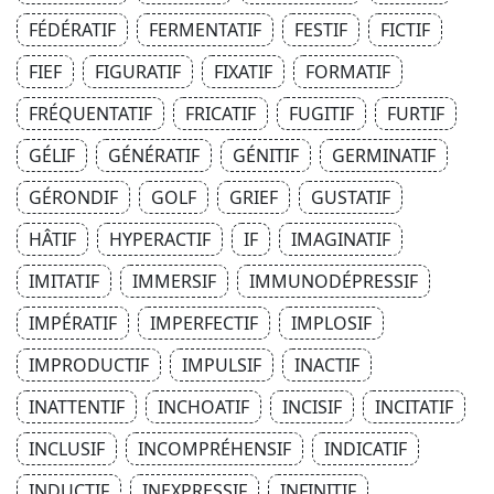
FÉDÉRATIF
FERMENTATIF
FESTIF
FICTIF
FIEF
FIGURATIF
FIXATIF
FORMATIF
FRÉQUENTATIF
FRICATIF
FUGITIF
FURTIF
GÉLIF
GÉNÉRATIF
GÉNITIF
GERMINATIF
GÉRONDIF
GOLF
GRIEF
GUSTATIF
HÂTIF
HYPERACTIF
IF
IMAGINATIF
IMITATIF
IMMERSIF
IMMUNODÉPRESSIF
IMPÉRATIF
IMPERFECTIF
IMPLOSIF
IMPRODUCTIF
IMPULSIF
INACTIF
INATTENTIF
INCHOATIF
INCISIF
INCITATIF
INCLUSIF
INCOMPRÉHENSIF
INDICATIF
INDUCTIF
INEXPRESSIF
INFINITIF