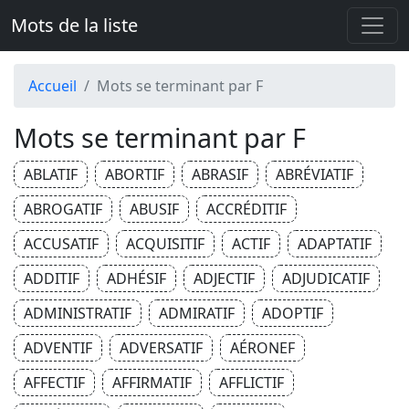
Mots de la liste
Accueil
Mots se terminant par F
Mots se terminant par F
ABLATIF
ABORTIF
ABRASIF
ABRÉVIATIF
ABROGATIF
ABUSIF
ACCRÉDITIF
ACCUSATIF
ACQUISITIF
ACTIF
ADAPTATIF
ADDITIF
ADHÉSIF
ADJECTIF
ADJUDICATIF
ADMINISTRATIF
ADMIRATIF
ADOPTIF
ADVENTIF
ADVERSATIF
AÉRONEF
AFFECTIF
AFFIRMATIF
AFFLICTIF